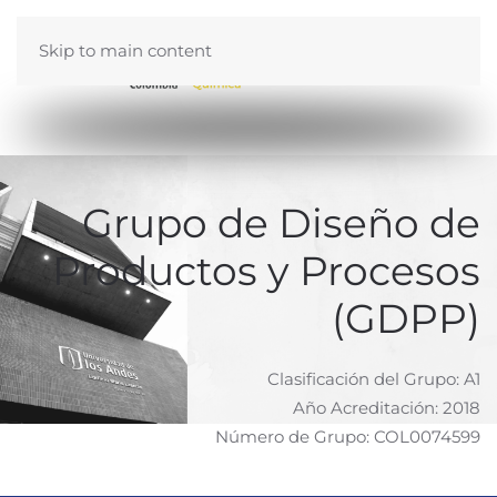
Integrantes del Proyecto
Skip to main content
Aureliano Rodríguez Cortina |
María Hernández
Carrión
Grupo de Diseño de
Productos y Procesos
(GDPP)
Clasificación del Grupo: A1
Año Acreditación: 2018
Número de Grupo: COL0074599